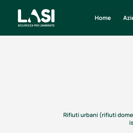
Home
Azi
Rifiuti urbani (rifiuti dom
i