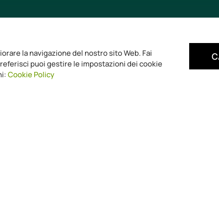
iorare la navigazione del nostro sito Web. Fai
C
 preferisci puoi gestire le impostazioni dei cookie
ni:
Cookie Policy
ZIENDA
REPARTI
SE
hi siamo
Laboratorio analisi
Ac
ontatti
Smaltimento rifiuti
Am
ome page
Consulenza
Ari
° anniversario
Formazione
Cer
HP
Ricerca e sviluppo
ac
Rif