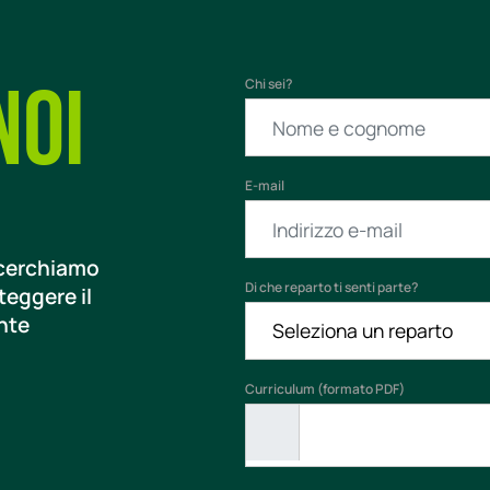
noi
Chi sei?
E-mail
 cerchiamo
Di che reparto ti senti parte?
eggere il
nte
Curriculum (formato PDF)