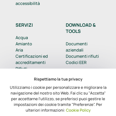
accessibilità
SERVIZI
DOWNLOAD &
TOOLS
Acqua
Amianto
Documenti
Aria
aziendali
Certificazioni ed
Documenti rifiuti
accreditamenti
Codici EER
Rifiuti
Sicurezza
Rispettiamo la tua privacy
Suolo, terre e
Accesso registro
rocce da scavo
Utilizziamo i cookie per personalizzare e migliorare la
rifiuti
navigazione del nostro sito Web. Fai clic su "Accetta"
Servizi aggiuntivi
Accesso sw
per accettarne l’utilizzo, se preferisci puoi gestire le
consulenza
impostazioni dei cookie tramite "Preferenze". Per
ulteriori informazioni:
Cookie Policy